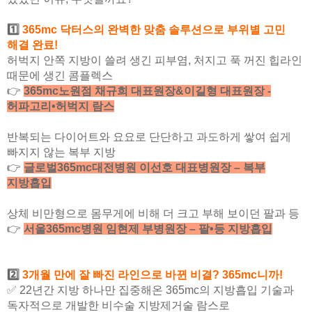
1️⃣
365mc 닥터스의 완벽한 맞춤 솔루션으로 부위별 고민
해결 완료!
허벅지 안쪽 지방이 쓸려 생긴 피부염, 처지고 푹 꺼진 힙라인
때문에 생긴 콤플렉스
👉
365mc노원점 채규희 대표원장&이길형 대표원장 -
허파고리•허벅지 람스
반복되는 다이어트와 요요로 단단하고 과도하게 쌓여 쉽게
빠지지 않는 복부 지방
👉
글로벌365mc대전병원 이선호 대표병원장 – 복부
지방흡입
상체 비만형으로 몸무게에 비해 더 크고 부해 보이던 팔과 등
👉
서울365mc병원 임현제 부병원장 – 팔•등 지방흡입
2️⃣
3개월 만에 잘 빠진 라인으로 바뀐 비결? 365mc니까!
✅
22년간 지방 하나만 집중해온 365mc의 지방흡입 기술과
독자적으로 개발한 비수술 지방제거술 람스로