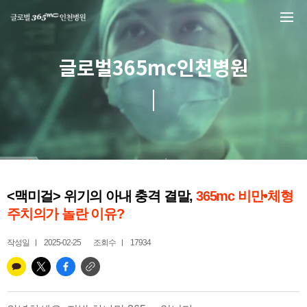
본문 바로가기
글로벌365mc인천병원
<맥미걸> 위기의 아내 충격 결말,
365mc 비만•체형
주치의가 놀란 이유?
작성일
2025-02-25
조회수
17934