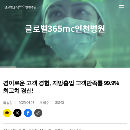
본문 바로가기
글로벌365mc인천병원
경이로운 고객 경험, 지방흡입 고객만족률 99.9%
최고치 경신!
작성일
2025-04-17
조회수
33763