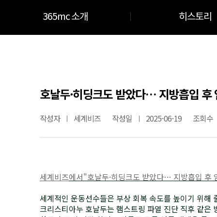
365mc 소개
히스토리
호날두·히딩크도 받았다… 지방흡입 후 
작성자
세계비즈
작성일
2025-06-19
조회수
세계비즈
에서"호날두·히딩크도 받았다… 지방흡입 후 
세계적인 운동선수들은 부상 회복 속도를 높이기 위해 
크리스티아누 호날두는 햄스트링 파열 진단 직후 같은