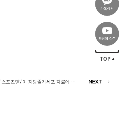
카톡상담
빠짐의 정석
TOP
호날두, 히딩크 등 \'스포츠맨\'이 지방줄기세포 치료에 주목한 이유?