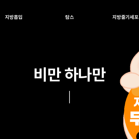
지방흡입
람스
지방줄기세포
비만 하나만