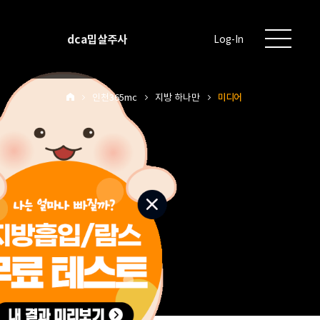
dca밉살주사
Log-In
인천365mc
지방 하나만
미디어