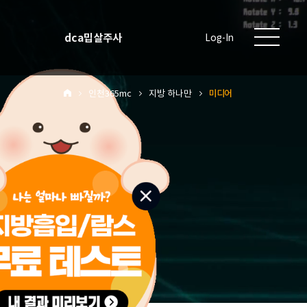
dca밉살주사
Log-In
인천365mc
지방 하나만
미디어