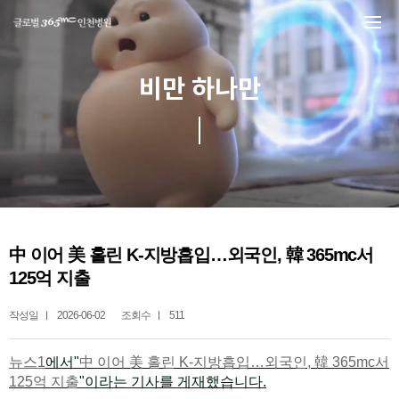
본문 바로가기
비만 하나만
中 이어 美 홀린 K-지방흡입…외국인, 韓 365mc서
125억 지출
작성일
2026-06-02
조회수
511
뉴스1
에서"
中 이어 美 홀린 K-지방흡입…외국인, 韓 365mc서
125억 지출
"이라는 기사를 게재했습니다.