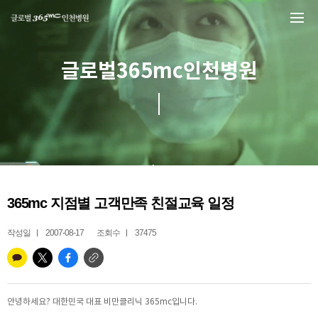
본문 바로가기
글로벌365mc인천병원
365mc 지점별 고객만족 친절교육 일정
작성일
2007-08-17
조회수
37475
안녕하세요? 대한민국 대표 비만클리닉 365mc입니다.