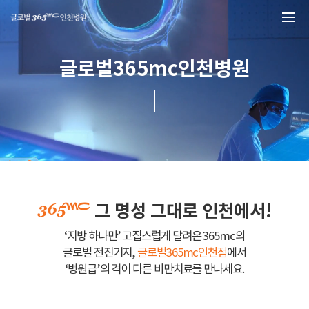
본문 바로가기
글로벌365mc인천병원
그 명성 그대로 인천에서!
‘지방 하나만’ 고집스럽게 달려온 365mc의
글로벌 전진기지,
글로벌365mc인천점
에서
‘병원급’의 격이 다른 비만치료를 만나세요.