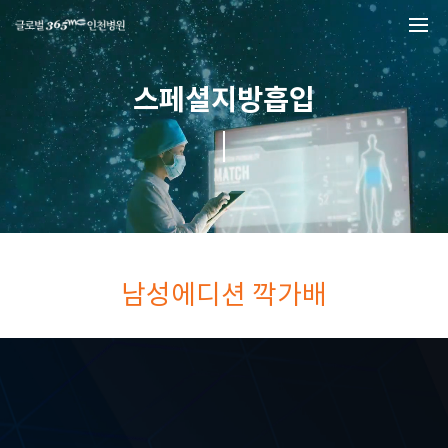
본문 바로가기
스페셜지방흡입
남성에디션 깍가배