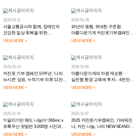
2026-02-11
2026-01-29
서울교통공사와 함께, 장애인의
10년의 동행, 위대한 꾸준함.
건강한 일상 회복을 위한
아름다운가게 커진옷기부캠페인
아트건강기부계단 기부금 전달
감사패 전달
VIEW MORE +
VIEW MORE +
완료
2026-01-23
2026-01-06
커진옷 기부 캠페인 10주년, '나의
아름다운가게와 자원 재순환 ·
뉴시즌' 성료, 누적기부 의류 11만
실천형 환경 교육에 투자... 4천만원
벌 돌파!
기부
VIEW MORE +
VIEW MORE +
2025-11-19
2025-11-07
🏃달리기만 해도 나눔이! 365mc x
2025 커진옷기부캠페인, 가벼워진
초록우산 핏땀런 3,000명 시민과
나, 커진 나눔, 나의 NEW SEASON
함께 성료
시작합니다.
VIEW MORE +
VIEW MORE +