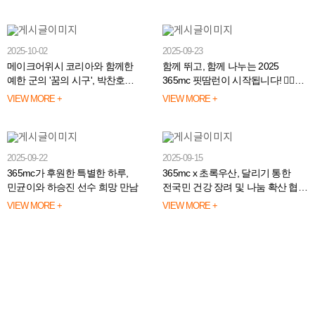
2025-10-02
2025-09-23
메이크어위시 코리아와 함께한
함께 뛰고, 함께 나누는 2025
예한 군의 '꿈의 시구', 박찬호
365mc 핏땀런이 시작됩니다! 🏃‍♂️🏃
선수와의 특별한 시간
🏃‍♂️🏃
VIEW MORE +
VIEW MORE +
2025-09-22
2025-09-15
365mc가 후원한 특별한 하루,
365mc x 초록우산, 달리기 통한
민균이와 하승진 선수 희망 만남
전국민 건강 장려 및 나눔 확산 협약
체결
VIEW MORE +
VIEW MORE +