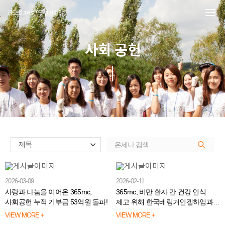
본문 바로가기
사회 공헌
2026-03-09
2026-02-11
사랑과 나눔을 이어온 365mc,
365mc, 비만 환자 간 건강 인식
사회공헌 누적 기부금 53억원 돌파!
제고 위해 한국베링거인겔하임과
맞손👏
VIEW MORE +
VIEW MORE +