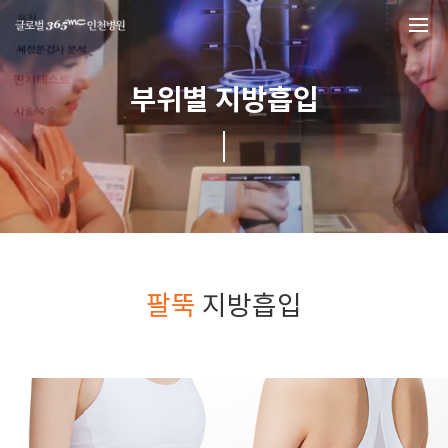
본문 바로가기
Liposuction by site
부위별 지방흡입
팔뚝
지방흡입