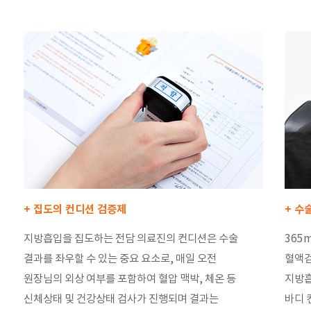
+ 집도의 컨디션 검증제
+ 수
지방흡입을 집도하는 전담 의료진의 컨디션은 수술
365
결과를 좌우할 수 있는 중요 요소로, 매일 오전
혈액검
원장님의 외상 여부를 포함하여 혈압 맥박, 체온 등
지방흡
신체상태 및 건강상태 검사가 진행되며 결과는
바디 