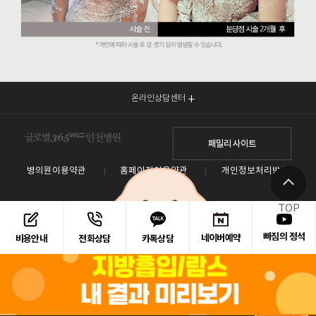
온라인상담센터
패밀리 사이트
병의원이용약관
홈페이지이용약관
개인정보처리방침
TOP
빠짐의 정석
네이버예약
카톡상담
비용안내
전화상담
인천광역시 남동구 예술로 138(구월동) 이토타워 4층 글로벌365mc병원
대표전화 1577-3653
사업자등록번호 : 550-26-00960 / 안재현
홈페이지관리 (주)365mc / 서울특별시 서초구 서초대로52길 7, 3~4층(서초동, 제일빌딩) /