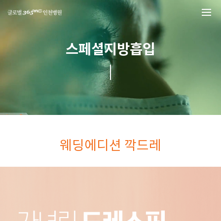
본문 바로가기
스페셜지방흡입
웨딩에디션 깍드레