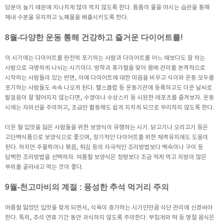
당분이 높기 때문에 지나치게 많이 먹지 않도록 한다. 틈틈이 물을 마시는 습관을 통해
체내 수분을 유지하고 노폐물을 배출시키도록 한다.
8월-다양한 운동 통해 건강하고 즐거운 다이어트를!
이 시기에는 다이어트를 완전히 포기하는 사람과 다이어트를 어느 때보다도 잘 하는
사람으로 극명하게 나뉘는 시기이다. 방학과 휴가철을 맞아 몸매 관리를 본격적으로
시작하는 사람들이 있는 반면, 아예 다이어트에 대한 마음을 비우고 식이와 운동 모두를
포기하는 사람들도 속속 나오게 된다. 헬스클럽 등 운동기관에 등록하고도 더운 날씨로
발걸음이 잘 떨어지지 않는다면, 수영이나 수상스키 등 시원한 레포츠를 즐겨보자. 운동
시에는 자외선을 주의하고, 조금만 활동해도 쉽게 지치게 되므로 무리하지 않도록 한다.
더운 철 입맛을 잃은 사람들을 위한 보양식이 유행하는 시기. 닭고기나 오리고기 등은
고단백식품으로 보양식으로 좋으며, 장기적인 다이어트를 위한 체력유지에도 도움이
된다. 하지만 주물럭이나 볶음, 튀김 등의 자극적인 조리방법보다 백숙이나 구이 등
담백한 조리방법을 선택하자. 여름철 보양식은 정량보다 조금 적게 먹고 지방이 많은
부위를 골라내고 먹는 것이 좋다.
9월-천고마비의 계절 : 풍성한 추석 먹거리 주의
여름철 잃었던 입맛을 찾게 되면서, 식욕이 증가하는 시기인만큼 식단 관리에 신경써야
한다. 특히, 추석 연휴 기간 동안 과식하지 않도록 주의한다. 부침개와 떡 등 명절 음식은