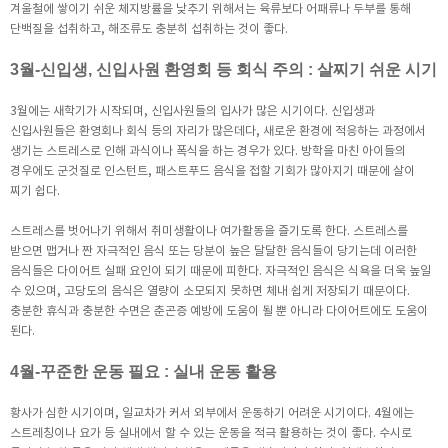
겨울철에 쌓이기 쉬운 체지방률을 낮추기 위해서는 육류보다 어패류나 두부를 통해
단백질을 섭취하고, 해조류도 충분히 섭취하는 것이 좋다.
3월-신입생, 신입사원 환영회 등 회식 주의 : 살찌기 쉬운 시기
3월에는 새학기가 시작되며, 신입사원들의 입사가 많은 시기이다. 신입생과
신입사원들은 환영회나 회식 등의 자리가 많은데다, 새로운 환경에 적응하는 과정에서
생기는 스트레스로 인해 과식이나 폭식을 하는 경우가 있다. 방학을 마친 아이들의
경우에도 군것질로 인스턴트, 패스트푸드 음식을 접할 기회가 많아지기 때문에 살이
찌기 쉽다.
스트레스를 벗어나기 위해서 취미생활이나 여가활동을 즐기도록 한다. 스트레스를
받으면 맵거나 짠 자극적인 음식 또는 당분이 높은 달달한 음식들이 당기는데 이러한
음식들은 다이어트 실패 요인이 되기 때문에 피한다. 자극적인 음식은 식욕을 더욱 높일
수 있으며, 고당도의 음식은 열량이 소모되지 못하면 체내 쉽게 저장되기 때문이다.
충분한 휴식과 충분한 수면은 춘곤증 예방에 도움이 될 뿐 아니라 다이어트에도 도움이
된다.
4월-꾸준한 운동 필요 : 실내 운동 활용
황사가 심한 시기이며, 일교차가 커서 외부에서 운동하기 어려운 시기이다. 4월에는
스트레칭이나 요가 등 실내에서 할 수 있는 운동을 적극 활용하는 것이 좋다. 수시로