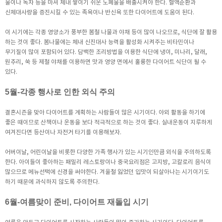
물이나 녹차 등을 마셔 체내 쌓이기 쉬운 노폐물을 배출시켜야 한다. 혈액순환과
신체대사량을 증진시킬 수 있는 족욕이나 반신욕 또한 다이어트에 도움이 된다.
이 시기에는 각종 영양소가 풍부한 봄철 나물과 야채 등이 많이 나오므로, 식단에 잘 활용
하는 것이 좋다. 봄나물에는 체내 신진대사 능력을 활성화 시켜주는 비타민이나
무기질이 많이 포함되어 있다. 담백한 조리방법을 이용한 식단에 냉이, 미나리, 달래,
원추리, 쑥 등 제철 야채를 이용하면 맛과 영양 면에서 훌륭한 다이어트 식단이 될 수
있다.
5월-각종 행사로 인한 외식 주의
결혼시즌을 맞아 다이어트를 계획하는 사람들이 많은 시기이다. 야외 활동을 하기에
좋은 때이므로 산책이나 운동을 보다 적극적으로 하는 것이 좋다. 실내운동이 지루하게
여겨진다면 등산이나 자전거 타기를 이용해보자.
어버이날, 어린이날을 비롯한 다양한 가족 행사가 있는 시기인만큼 외식을 주의하도록
한다. 아이들이 좋아하는 패밀리 레스토랑이나 중국요리점은 고지방, 고칼로리 음식이
많으므로 메뉴선택에 신경을 써야한다. 겨울철 잃었던 입맛이 되살아나는 시기이기도
하기 때문에 과식하지 않도록 주의한다.
6월-여름맞이 준비, 다이어트 재돌입 시기