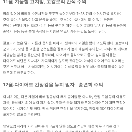
11월-겨울철 고지방, 고칼로리 간식 주의
밤의 길이에 비례해 수면시간을 무조건 늘이기보다 7~8시간의 수면시간을 유지하는
것이 좋다. 겨울철이라고 운동을 줄이는 것보다는 실내에서 할 수 있는 운동인
런닝머신이나 계단 오르내리기 등을 꾸준히 해주는 것이 좋으며 낮 시간 등을 활용하여
줄넘기 운동 등을 통해 축적되는 지방을 연소시켜주는 것도 도움이 된다.
칼로리가 높은 달고 기름진 음식을 피하고, 생야채와 과일을 많이 먹도록 한다. 호빵이나
군고구마, 오뎅 등 겨울철 군것질들은 칼로리가 높기 때문에 주의한다. 다이어트 메뉴로
각광받는 김치는 유산균이 풍부하며, 다이어트 음식으로도 좋다. 김치를 이용한
다이어트 식단은 지나치게 자극적이지 않도록 유의한다. 야식이 다이어트의 적이라는
것은 누구나 아는 사실이지만, 이 시기에는 야식을 먹을 경우 체내 축적될 확률이 높기
때문에 피하도록 한다.
12월-다이어트 긴장감을 놓지 말자 : 송년회 주의
이 시기에는 다른 계절에 비해 활동성이 크게 줄어들 뿐 아니라, 연말 모임 등의 이유로
과음, 과식하게 되어 살이 찌기 쉽다. 두꺼운 옷을 입기 때문에 다이어트에 대한 긴장이
떨어지는 시기이기도 하다. 평소 적당한 긴장감을 유지하고, 힘겹게 해온 다이어트를
포기하지 않도록 주의한다.
연말모임 자리에 가기 전에는 배고프지 않을 정도로 적당히 배를 채우고 가는 것이