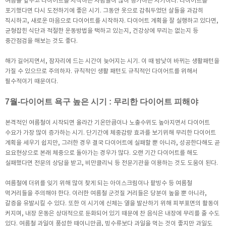
여름을 앞두고 다이어트를 시작하는 사람들이 많이 증가하는 시기이다. 다이어트를
포기했다면 다시 도전하기에 좋은 시기. 그동안 옷으로 감춰두었던 살들을 과감히
직시하고, 새로운 마음으로 다이어트를 시작하자. 다이어트 계획을 잘 실행하고 있다면,
균형잡힌 식단과 적절한 운동방법을 택하고 있는지, 건강상에 무리는 없는지 등
중간점검을 해보는 것도 좋다.
해가 길어지면서, 잠자리에 드는 시간이 늦어지는 시기. 이 때 밤낮이 바뀌는 생활패턴을
가질 수 있으므로 주의하자. 규칙적인 생활 패턴도 규칙적인 다이어트를 위해서
필수적이기 때문이다.
7월-다이어트 욕구 높은 시기 : 무리한 다이어트 피해야
본격적인 여름철이 시작되면 올라간 기온만큼이나 노출수위도 높아지면서 다이어트
수요가 가장 많이 증가하는 시기. 단기간에 체중감량 효과를 보기위해 무리한 다이어트
계획을 세우기 쉽지만, 그러한 경우 결국 다이어트에 실패할 뿐 아니라, 성공한다해도 곧
요요현상으로 본래 체중으로 돌아가는 경우가 많다. 오랜 기간 다이어트를 해도
실패했다면 전문의 상담을 받고, 비만클리닉 등 전문기관을 이용하는 것도 도움이 된다.
여름철에 더위를 잊기 위해 많이 찾게 되는 아이스크림이나 팥빙수 등 여름철
먹거리들을 주의해야 한다. 이러한 여름철 군것질 거리들은 당분이 높을 뿐 아니라,
갈증을 유발시킬 수 있다. 또한 이 시기에 신체는 열을 발산하기 위해 피부표면의 활동이
커지며, 내장 운동은 상대적으로 둔화되어 있기 때문에 찬 음식은 내장에 무리를 줄 수도
있다. 여름철 과일이 풍성한 때이니만큼, 빙수류보다 과일을 먹는 것이 좋지만 과일도