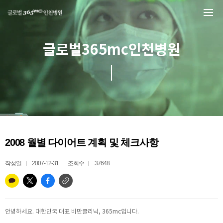
본문 바로가기
글로벌365mc인천병원
2008 월별 다이어트 계획 및 체크사항
작성일
2007-12-31
조회수
37648
안녕하세요. 대한민국 대표 비만클리닉, 365mc입니다.