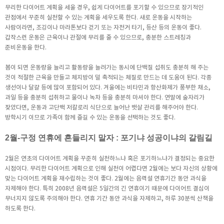
무리한 다이어트 계획을 세울 경우, 쉽게 다이어트를 포기할 수 있으므로 장기적인
관점에서 꾸준히 실천할 수 있는 계획을 세우도록 한다. 새로 운동을 시작하는
사람이라면, 조깅이나 마라톤보다 걷기 또는 자전거 타기, 등산 등의 운동이 좋다.
갑작스런 운동은 근육이나 관절에 무리를 줄 수 있으므로, 충분한 스트레칭과
준비운동을 한다.
봄이 되면 운동량을 늘리고 활동량을 늘려가는 동시에 단백질 섭취도 충분히 해 주는
것이 적절한 근육을 만들고 체지방이 덜 축적되는 체질로 만드는 데 도움이 된다. 각종
생선이나 달걀 등에 많이 포함되어 있다. 겨울에는 비타민과 항산화제가 풍부한 채소,
과일 등을 충분히 섭취하고 물이나 녹차 등을 충분히 마셔야 한다. 연말에 술자리가
잦았다면, 운동과 고단백 저칼로리 식단으로 늘어난 뱃살 관리를 해주어야 한다.
방학시기 이므로 가족이 함께 즐길 수 있는 운동을 선택하는 것도 좋다.
2월-구정 연휴에 흔들리지 말자 : 포기냐 성공이냐의 갈림길
2월은 연초의 다이어트 계획을 꾸준히 실천하느냐 혹은 포기하느냐가 결정되는 중요한
시점이다. 무리한 다이어트 계획으로 인해 실천이 어렵다면 2월에는 보다 자신의 상황에
맞는 다이어트 계획을 재수립하는 것이 좋다. 2월에는 음력설 연휴기간 동안 과식을
자제해야 한다. 특히 2008년 음력설은 5일간의 긴 연휴이기 때문에 다이어트 결심이
무너지지 않도록 주의해야 한다. 연휴 기간 동안 과식을 자제하고, 하루 30분씩 산책을
하도록 한다.