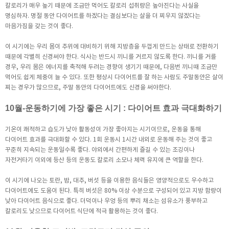
칼로리가 매우 높기 때문에 조금만 먹어도 칼로리 섭취량은 높아진다는 사실을
명심하자. 명절 동안 다이어트를 하겠다는 결심보다는 살을 더 찌우지 않겠다는
마음가짐을 갖는 것이 좋다.
이 시기에는 우리 몸이 추위에 대비하기 위해 지방층을 두껍게 만드는 상태로 전환하기
때문에 각별히 신경써야 한다. 식사는 반드시 끼니를 거르지 않도록 한다. 끼니를 거를
경우, 우리 몸은 에너지를 축적해 두려는 경향이 생기기 때문에, 다음번 끼니때 조금만
먹어도 쉽게 체중이 늘 수 있다. 또한 평상시 다이어트를 잘 하는 사람도 주말동안은 살이
찌는 경우가 많으므로, 주말 동안의 다이어트에도 신경을 써야한다.
10월-운동하기에 가장 좋은 시기 : 다이어트 효과 극대화하기
기온이 쾌적하고 습도가 낮아 활동성이 가장 좋아지는 시기이므로, 운동을 통해
다이어트 효과를 극대화할 수 있다. 1회 운동시 1시간 내외로 운동해 주는 것이 좋고
꾸준히 지속되는 운동일수록 좋다. 야외에서 간편하게 즐길 수 있는 조깅이나
자전거타기 이외에 등산 등의 운동도 칼로리 소모나 체력 유지에 큰 역할을 한다.
이 시기에 나오는 토란, 밤, 대추, 버섯 등을 이용한 음식들은 영양적으로도 우수하고
다이어트에도 도움이 된다. 특히 버섯은 80% 이상 수분으로 구성되어 있고 지방 함량이
낮아 다이어트 음식으로 좋다. 더덕이나 우엉 등의 뿌리 채소는 섬유소가 풍부하고
칼로리도 낮으므로 다이어트 식단에 적극 활용하는 것이 좋다.