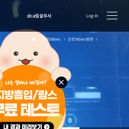
dca밉살주사
Log-In
인천365mc
인천365mc병원
원