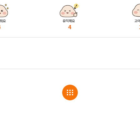
워요
유익해요
고
4
4