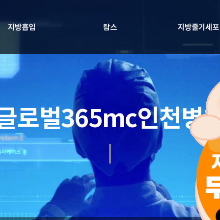
지방흡입
람스
지방줄기세포
글로벌365mc인천병