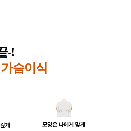
-!
포 가슴이식
모양은 나에게 맞게
 깊게