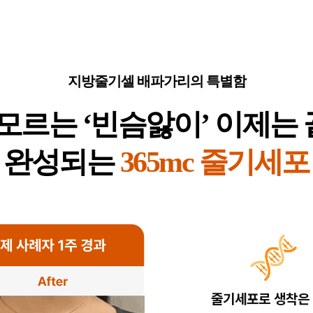
지방줄기셀 배파가리의 특별함
모르는 ‘빈슴앓이’ 이제는 끝
 완성되는
365mc 줄기세
줄기세포로 생착은