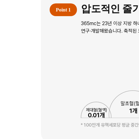
압도적인 줄기
365mc는 23년 이상 지방
연구·개발해왔습니다. 축적된
말초혈(혈
1개
제대혈(혈액)
0.01개
* 100만개 유핵세포당 평균 중