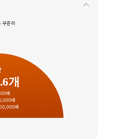
를 꾸준히
방
2.6개
500배
5,000배
00,000배