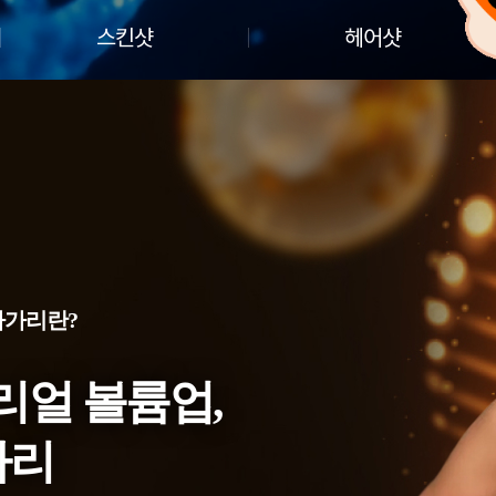
스킨샷
헤어샷
파가리란?
리얼 볼륨업,
가리