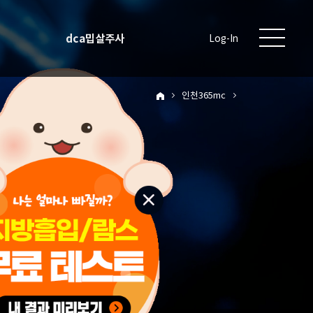
dca밉살주사
Log-In
인천365mc