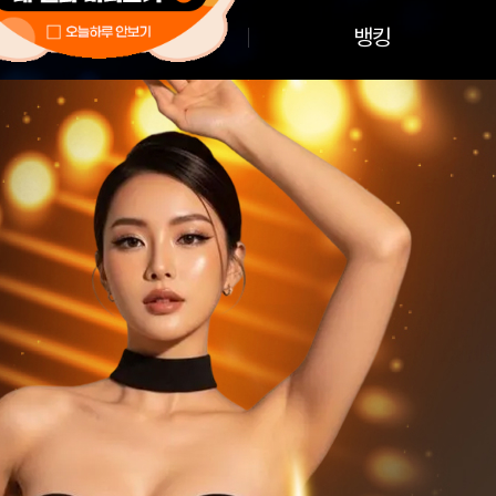
바이오샷
뱅킹