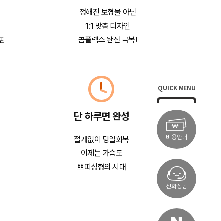
정해진 보형물 아닌
1:1 맞춤 디자인
콤플렉스 완전 극복!
포
QUICK MENU
단 하루면 완성
비용안내
절개없이 당일회복
이제는 가슴도
쁘띠성형의 시대
전화상담