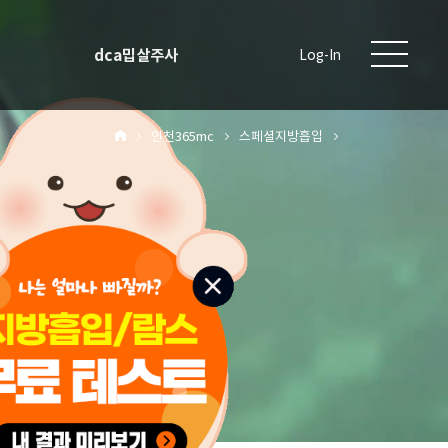
dca밉살주사
Log-In
인천365mc
스페셜지방흡입