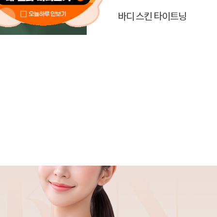
딩에디션 깍드레
바디 스킨 타이트닝