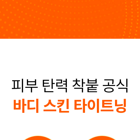
피부 탄력 착붙 공식
바디 스킨 타이트닝