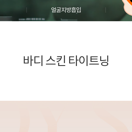
얼굴지방흡입
웨
바디 스킨 타이트닝