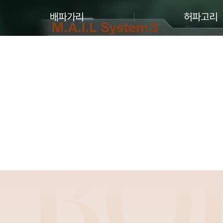
배파가리
허파고리