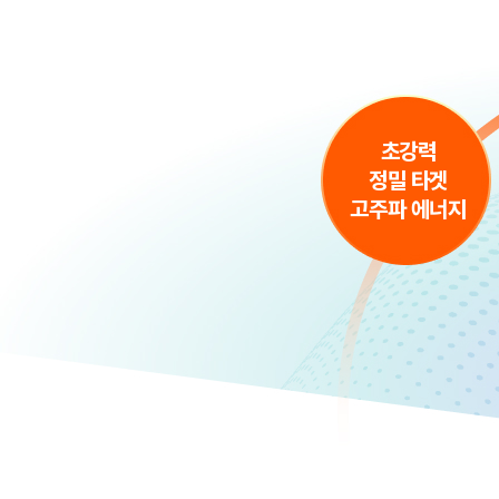
초강력
정밀 타겟
고주파 에너지