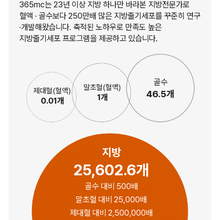
365mc는 23년 이상 지방 하나만 바라본 지방전문가로
혈액 · 골수보다 250만배 많은 지방줄기세포를 꾸준히 연구
·개발해왔습니다. 축적된 노하우로 만족도 높은
지방줄기세포 프로그램을 제공하고 있습니다.
골수
말초혈(혈액)
제대혈(혈액)
46.5개
1개
0.01개
지방
25,602.6개
골수 대비 500배
말초혈 대비 25,000배
제대혈 대비 2,500,000배