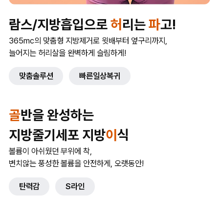
람스/지방흡입으로
허
리는
파
고!
365mc의 맞춤형 지방제거로 윗배부터 옆구리까지,
늘어지는 허리살을 완벽하게 슬림하게!
맞춤솔루션
빠른일상복귀
골
반을 완성하는
지방줄기세포 지방
이
식
볼륨이 아쉬웠던 부위에 착,
변치않는 풍성한 볼륨을 안전하게, 오랫동안!
탄력감
S라인