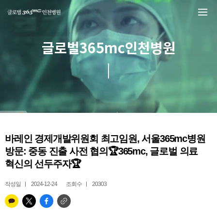
본문 바로가기
글로벌365mc인천병원
바레인 경제개발위원회 최고임원, 서울365mc병원
방문: 중동 진출 사전 협의🏆365mc, 글로벌 의료
혁신의 선두주자🏆
작성일
2024-12-24
조회수
20303