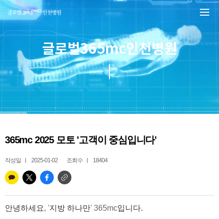
본문 바로가기
글로벌365mc인천병원
365mc 2025 모토 '고객이 중심입니다'
작성일
2025-01-02
조회수
18404
안녕하세요
, '
지방 하나만
' 365mc
입니다.