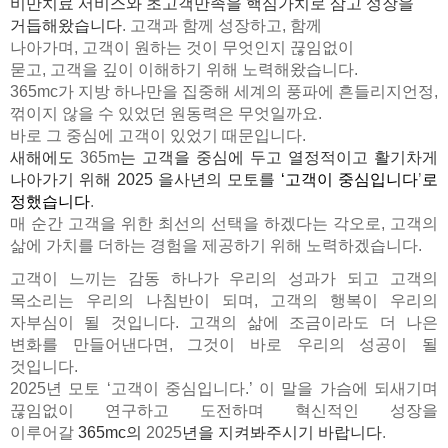
비만치료 서비스와 초고객만족을 핵심가치로 삼고 성장을
거듭해왔습니다
.
고객과 함께 성장하고
,
함께
나아가며
,
고객이 원하는 것이 무엇인지 끊임없이
묻고
,
고객을 깊이 이해하기 위해 노력해왔습니다
.
365mc가 지방 하나만을 집중해 세계의 풍파에 흔들리지언정,
꺾이지 않을 수 있었던 원동력은 무엇일까요.
바로 그 중심에 고객이 있었기 때문입니다.
새해에도
365m
는 고객을 중심에 두고 열정적이고 활기차게
나아가기 위해
2025
을사년의 모토를
‘
고객이 중심입니다
’
로
정했습니다
.
매 순간 고객을 위한 최선의 선택을 하겠다는 각오로
,
고객의
삶에 가치를 더하는 경험을 제공하기 위해 노력하겠습니다
.
고객이 느끼는 감동 하나가 우리의 성과가 되고 고객의
목소리는 우리의 나침반이 되며
,
고객의 행복이 우리의
자부심이 될 것입니다
.
고객의 삶에 조금이라도 더 나은
변화를 만들어낸다면
,
그것이 바로 우리의 성공이 될
것입니다
.
2025
년 모토
‘
고객이 중심입니다
.’
이 말을 가슴에 되새기며
끊임없이 연구하고 도전하며 혁신적인 성장을
이루어갈
365mc
의
2025
년을 지켜봐주시기 바랍니다
.