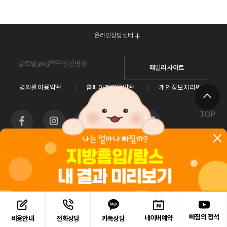
온라인상담센터
패밀리 사이트
병의원이용약관
홈페이지이용약관
개인정보처리방침
TOP
인천광역시 남동구 예술로 138(구월동) 이토타워 4층 글로벌365mc병원
대표전화 1577-3653
사업자등록번호 : 550-26-00960 / 안재현
홈페이지관리 (주)365mc / 서울특별시 서초구 서초대로52길 7, 3~4층(서초동, 제일빌딩) /
120-87-04354 / 김남철
Copyright 2019 ⓒ 365mc Diet Clinic All rights reserved.
빠짐의 정석
네이버예약
카톡상담
비용안내
전화상담