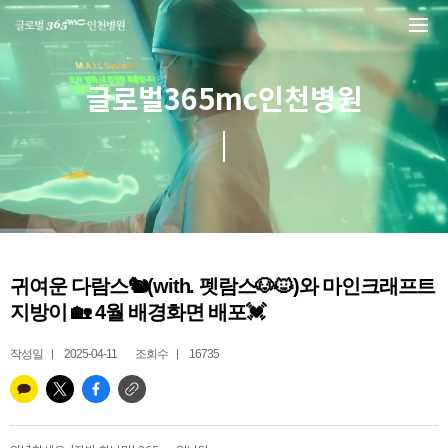
본문 바로가기
글로벌365mc인천병원
귀여운 다람스🐿(with. 펫람스🐶🐱)와 마인크래프트
지방이 🏡 4월 배경화면 배포💓
작성일
2025-04-11
조회수
16735