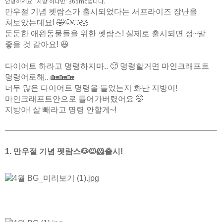
안녕하세요. '지방 하나만' 365mc입니다.
만우절 기념 펫람스가 출시되었다는 서프라이즈 장난을
쳐보았는데요! 🤣🐶🐱🐹
둔둔한 애완동물들을 위한 펫람스! 실제로 출시되면 정~말
좋을 것 같아요! 😆
다이어트 하라고 명령하지마.. 🥵
명령할거면 마인크래프트
명령어로해.. 🏡🏡🏡
너무 많은 다이어트 명령을 들었는지 화난 지방이!
마인크래프트안으로 들어가버렸어요 🤭
지방아! 살 빼라고 명령 안할게~!
1. 만우절 기념 펫람스🐶🐱🐹출시!