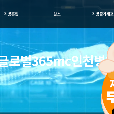
지방흡입
람스
지방줄기세포
글로벌365mc인천병