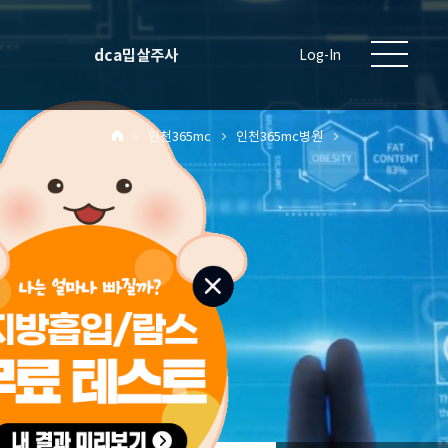
dca밉살주사
Log-In
인천365mc
인천365mc병원
원