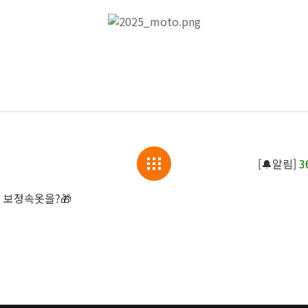
[🔔알림]
3
 보정속옷을?🎁