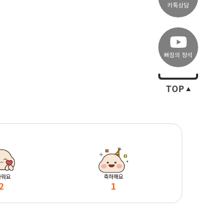
카톡상담
빠짐의 정석
TOP
마워요
축하해요
2
1