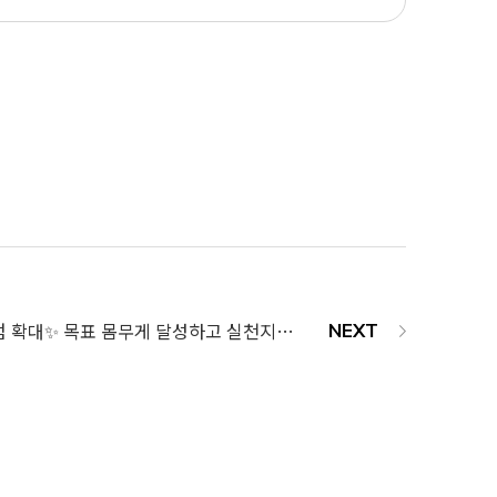
오빼쓰부적, 전 지점 확대✨ 목표 몸무게 달성하고 실천지수 25,000점 받아가세요😊💖