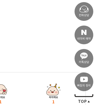
전화상담
네이버 예약
카톡상담
빠짐의 정석
마워요
축하해요
1
1
TOP