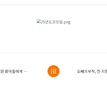
메이크어위시와 함께 세브란스 어린이병원 환아들에게 깜짝 선물🎁