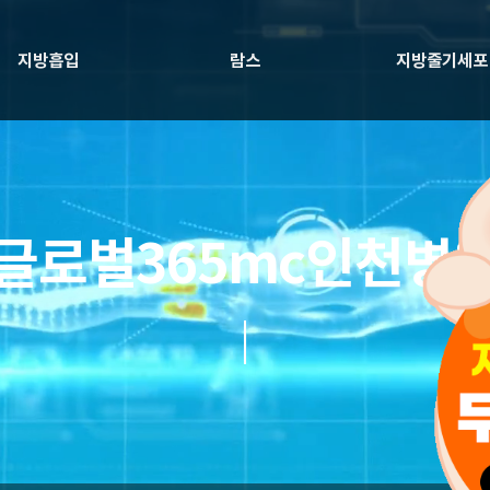
지방흡입
람스
지방줄기세포
글로벌365mc인천병