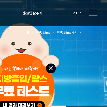
dca밉살주사
Log-In
인천365mc
인천365mc병원
원