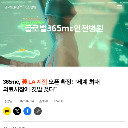
본문 바로가기
글로벌365mc인천병원
365mc,
美 LA 지점
오픈 확정! “세계 최대
의료시장에 깃발 꽂다”
작성일
2025-07-14
조회수
65230