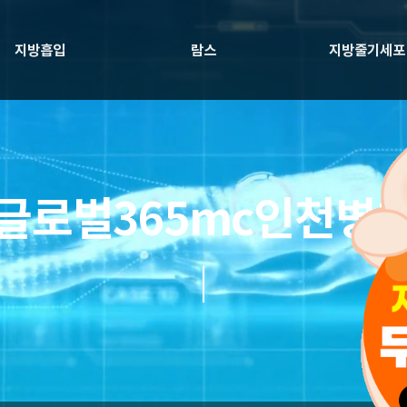
지방흡입
람스
지방줄기세포
글로벌365mc인천병