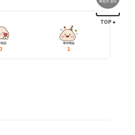
빠짐의 정석
TOP
마워요
축하해요
0
1