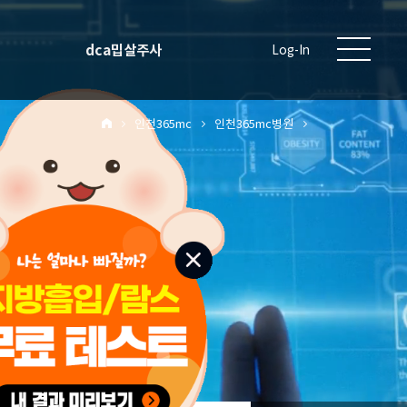
dca밉살주사
Log-In
인천365mc
인천365mc병원
원