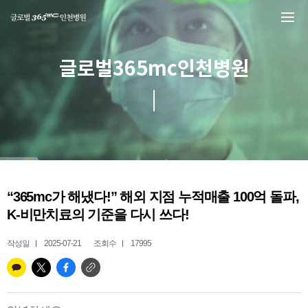
본문 바로가기
글로벌365mc인천병원
“365mc가 해냈다!” 해외 지점 누적매출 100억 돌파,
K-비만치료의 기준을 다시 쓰다!
작성일
2025-07-21
조회수
17995