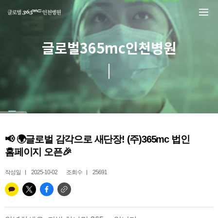
본문 바로가기
글로벌365mc인천병원
📢 🌍글로벌 감각으로 새단장! (주)365mc 법인
홈페이지 오픈🎉
작성일
2025-10-02
조회수
25691