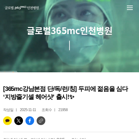
본문 바로가기
글로벌365mc인천병원
[365mc강남본점 단/독/런/칭] 두피에 젊음을 심다
‘지방줄기셀 헤어샷’ 출시!✨
작성일
2025-11-11
조회수
21958