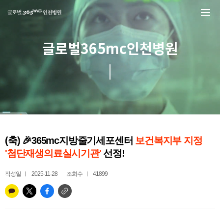
본문 바로가기
글로벌365mc인천병원
(축) 🎉365mc지방줄기세포센터
보건복지부 지정
'첨단재생의료실시기관'
선정!
작성일
2025-11-28
조회수
41899