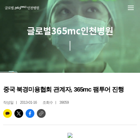
본문 바로가기
글로벌365mc인천병원
중국 북경미용협회 관계자, 365mc 팸투어 진행
작성일
2013-01-16
조회수
39059