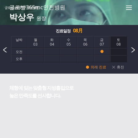
본문 바로가기
글로벌365mc인천병원
박상우
원장
의료진
08月
진료일정
날짜
월
화
수
목
금
토
03
04
05
06
07
08
오전
오후
외래 진료
휴진
체형에 맞는 맞춤형 지방흡입으로
높은 만족도를 선사합니다.