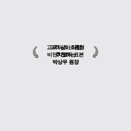
고객 니즈 소통형
고객님이 직접
비만치료의 표본
추천하는
박상우 원장
박상우 원장