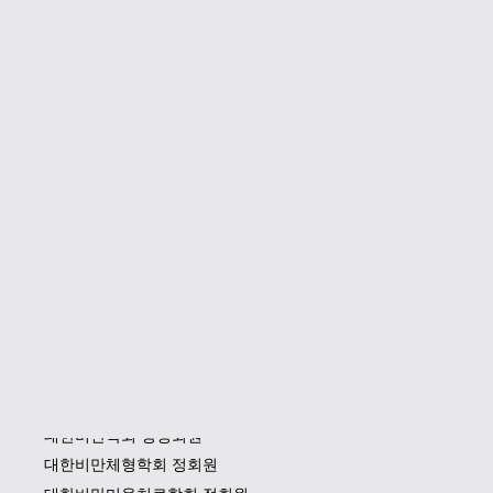
학력 및 약력
현 글로벌365mc인천병원 원장
외과 전문의
분당서울대학교병원 전임의
충남대학교병원 외과 레지던트 수료
충남대학교 병원 인턴 수료
대한지방흡입 학회 정회원
대한비만학회 평생회원
대한비만체형학회 정회원