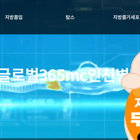
지방흡입
람스
지방줄기세포
글로벌365mc인천병