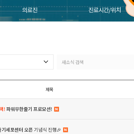
의료진
진료시간/위치
제목
택!
파워무한줄기 프로모션!
줄기세포센터 오픈
기념식 진행🎉