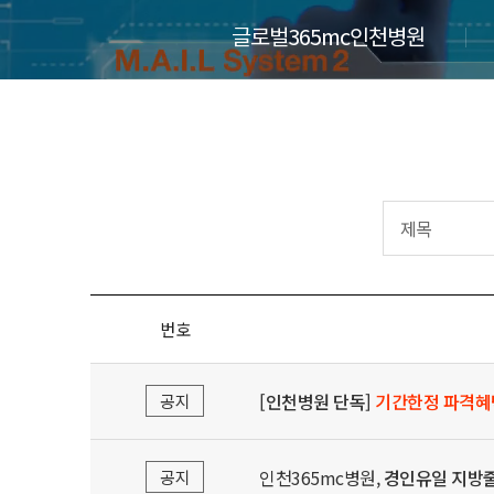
글로벌365mc인천병원
번호
[인천병원 단독]
기간한정 파격혜
공지
인천365mc병원,
경인유일 지방
공지