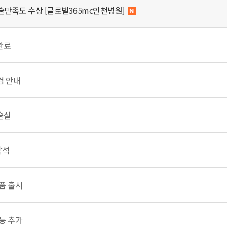
만족도 수상 [글로벌365mc인천병원]
완료
검 안내
술실
참석
식품 출시
기능 추가