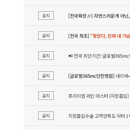
[전국확장🎉] 자연스러운게 아닌,
공지
[전국 최초]
“찾았다, 진짜 내 가슴
공지
📢 전국 최단기간! 글로벌365
공지
[글로벌365mc인천병원]
네이버•구
공지
프리미엄 라인 마스터 (지방흡입)
공지
지방흡입수술 고객만족도 닥터 1
공지