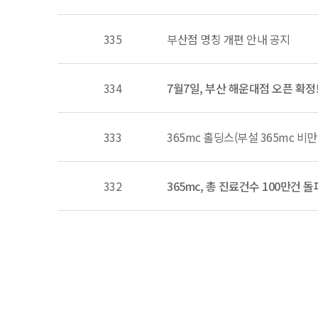
335
부산점 명칭 개편 안내 공지
334
7월7일, 부산 해운대점 오픈 확정
333
365mc 홀딩스(부설 365mc 비
332
365mc, 총 진료건수 100만건 돌