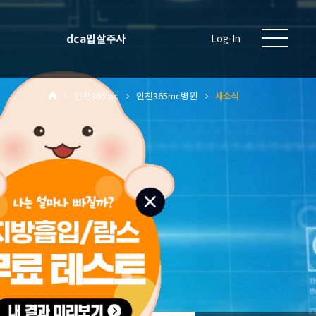
dca밉살주사
Log-In
인천365mc
인천365mc병원
새소식
원