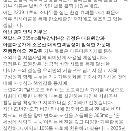
기부 의류는 벌써 약
9
만 벌을 훌쩍 넘겼는데요.
이는
2239
그루의 소나무를 심는 환경 효과를 내기 때문에
의류 리사이클을 통해 탄소배출량 저감에도 일조하고 있는
셈입니다
.
이번 캠페인의 기부옷
전달식은
365mc
올뉴강남본점 김정은 대표원장과
아름다운가게 소은선 대외협력팀장이 참석한 가운데
진행됐어요
.
전달된
기부 옷들은 아름다운가게를 통해
소외계층 지원사업에 의미있게 사용될 예정입니다
.
김정은 대표원장은
“
성공적 비만 치료를 통해 달성한
다이어트의 결실을 우리만의 기쁨으로 남기지 않고 사회
구성원과 함께 나누는 가치기부문화를 꾸준히 지속해온 것에
대해 자부심과 책임감을 동시에
느낀다
”
며
“
앞으로도
365mc
는 초고객만족 가치를 바탕으로
사회에 따뜻한 사랑과 나눔을 실천하는 다양한 사회공헌
활동들을 확장하고 지속해나갈 것
”
이라고 전했습니다.
지난
22
년간 오직 비만 하나에 집중함으로써 전 세계 비만
치료의 표준을 향해 변화와 도전을 거듭해온
365mc
는
‘
온
세상에 사랑과 나눔
’
이라는 비전을 갖고 다양한 기부활동을
실천하고
,
이익의
10%
를 사회에 환원하고 있습니다
.
2025
년