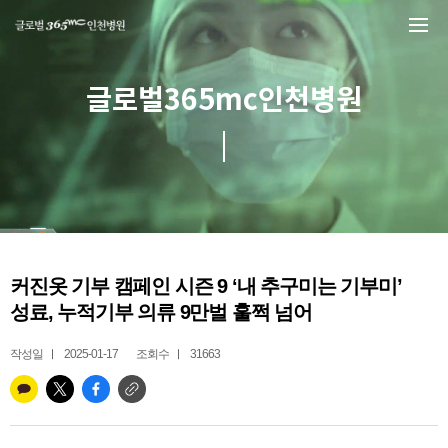
본문 바로가기
글로벌365mc인천병원
커진옷 기부 캠페인 시즌 9 ‘내 추구미는 기부미’
성료, 누적기부 의류 9만벌 훌쩍 넘어
작성일
2025-01-17
조회수
31663