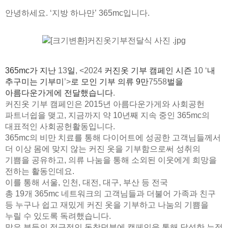
안녕하세요
. ‘
지방 하나만
’ 365mc
입니다
.
365mc
가 지난
13
일
, <2024
커진옷 기부 캠페인 시즌
10 ‘
내
추구미는 기부미
’>
로 모인 기부 의류
9
만
7558
벌
을
아름다운가게에 전달했습니다
.
커진옷 기부 캠페인은
2015
년 아름다운가게와 사회공헌
파트너쉽을 맺고
,
지금까지 약
10
년째 지속 중인
365mc
의
대표적인 사회공헌활동입니다
.
365mc
의 비만 치료를 통해 다이어트에 성공한 고객님들께서
더 이상 몸에 맞지 않는 커진 옷을 기부함으로써 성취의
기쁨을 공유하고
,
의류 나눔을 통해 소외된 이웃에게 희망을
전하는 활동인데요
.
이를 통해 서울
,
인천
,
대전
,
대구
,
부산 등 전국
총
19
개
365mc
네트워크의
고객님들과 더불어 가족과 친구
등 누구나 쉽고 재밌게 커진 옷을 기부하고 나눔의 기쁨을
누릴 수 있도록 독려했습니다
.
많은 분들의 적극적인 동참덕분에 캠페인을 통해 달성한 누적