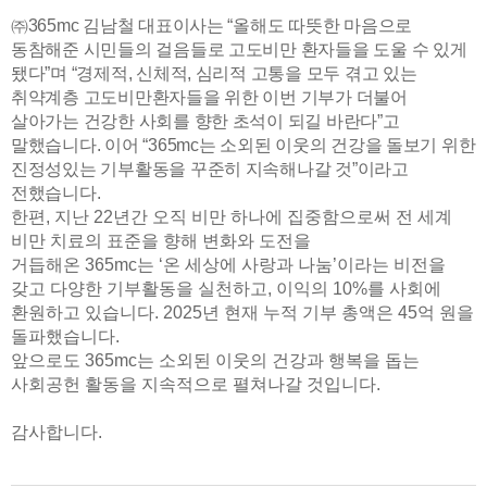
㈜
365mc
김남철 대표이사는
“
올해도 따뜻한 마음으로
동참해준 시민들의 걸음들로 고도비만 환자들을 도울 수 있게
됐다
”
며
“
경제적
,
신체적
,
심리적 고통을 모두 겪고 있는
취약계층 고도비만환자들을 위한 이번 기부가 더불어
살아가는 건강한 사회를 향한 초석이 되길 바란다
”
고
말했습니다
.
이어
“365mc
는 소외된 이웃의 건강을 돌보기 위한
진정성있는 기부활동을 꾸준히 지속해나갈 것
”
이라고
전했습니다
.
한편
,
지난
22
년간 오직 비만 하나에 집중함으로써 전 세계
비만 치료의 표준을 향해 변화와 도전을
거듭해온
365mc
는
‘
온 세상에 사랑과 나눔
’
이라는 비전을
갖고 다양한 기부활동을 실천하고
,
이익의
10%
를 사회에
환원하고 있습니다
.
2025
년 현재 누적 기부 총액은
45
억 원을
돌파했습니다
.
앞으로도
365mc
는 소외된 이웃의 건강과 행복을 돕는
사회공헌 활동을 지속적으로
펼쳐나갈 것입니다.
감사합니다
.