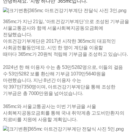
안녕하세요
. ‘
지방 하나만
’ 365mc
입니다
.
365mc
가 지난
21
일
, ‘
아트건강기부계단
’
으로 조성된 기부금을
서울교통공사와 함께 서울사회복지공동모금회에
전달했습니다
.
아트건강기부계단은
2017
년 시작한
365mc
의 대표적인
사회공헌활동인데요
.
시민 한 명이 계단을 이용할
때마다
365mc
가
20
원씩 적립해 기부금을 조성하고 있습니다
.
2024
년 한 해 이용자 수는 총
53
만
5282
명으로
,
이들의 걸음
수
53
만
5282
보를 환산해 기부금
1070
만
5640
원을
마련했습니다
.
지난
8
년간 이용자 수는
약
397
만
7350
명이며
,
아트건강기부계단을 통해 조성한
기부금은 총
7000
만원을 넘어섰습니다
.
365mc
와 서울교통공사는 이번 기부금을 서울
사회복지공동모금회를 통해 국내 취약계층 고도비만환자의
치료비를 지원에 사용할 계획입니다
.