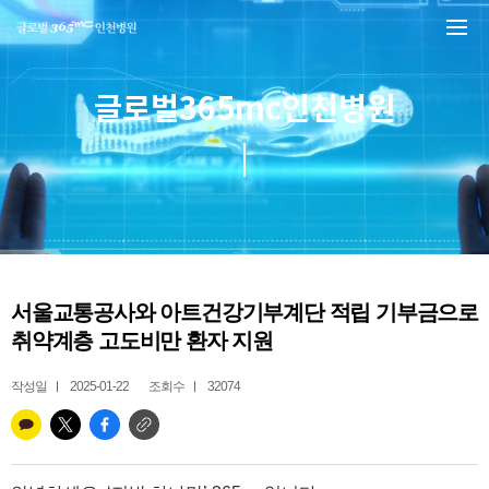
본문 바로가기
글로벌365mc인천병원
서울교통공사와 아트건강기부계단 적립 기부금으로
취약계층 고도비만 환자 지원
작성일
2025-01-22
조회수
32074