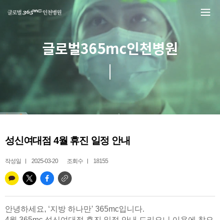
본문 바로가기
글로벌365mc인천병원
성신여대점 4월 휴진 일정 안내
작성일
2025-03-20
조회수
18155
안녕하세요, ‘지방 하나만’ 365mc입니다.
4월 365mc 성신여대점 휴진 일정 안내 드리오니 이용에 착오