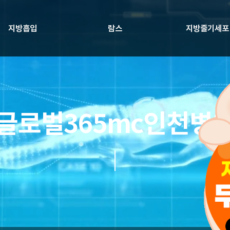
지방흡입
람스
지방줄기세포
글로벌365mc인천병