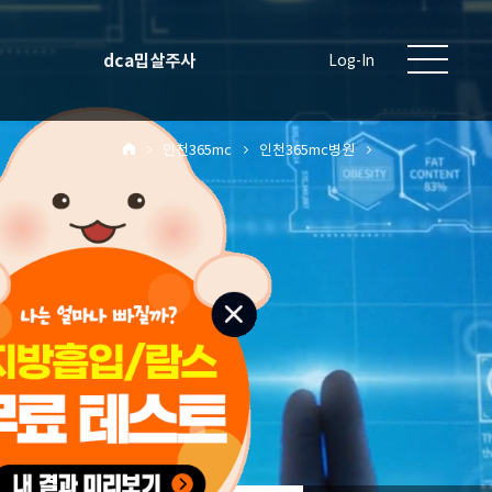
dca밉살주사
Log-In
인천365mc
인천365mc병원
원