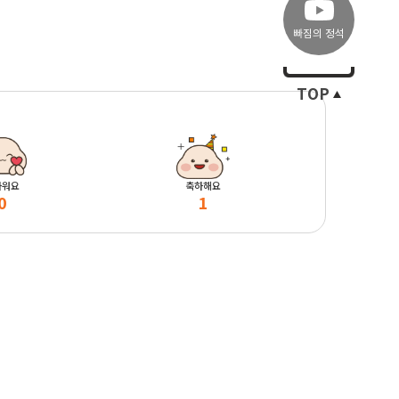
빠짐의 정석
TOP
마워요
축하해요
0
1