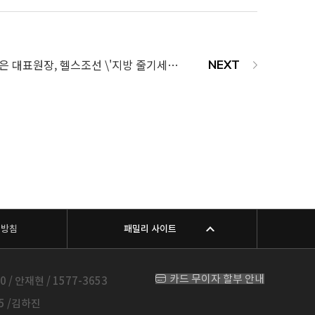
올뉴강남본점 김정은 대표원장, 헬스조선 \'지방 줄기세포의 모든 것\' 초청 강연 성료
리방침
패밀리 사이트
카드 무이자 할부 안내
 안재현 / 1577-3653
5 /김하진