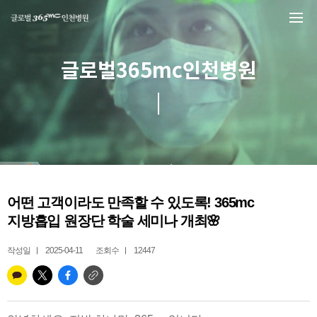
본문 바로가기
글로벌365mc인천병원
어떤 고객이라도 만족할 수 있도록! 365mc
지방흡입 원장단 학술 세미나 개최🌸
작성일
2025-04-11
조회수
12447