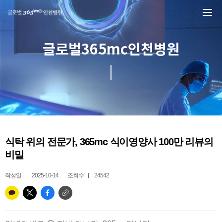
본문 바로가기
글로벌365mc인천병원
식탁 위의 전문가, 365mc 식이영양사 100만 리뷰의
비밀
작성일
2025-10-14
조회수
24542