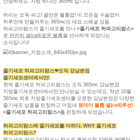
안녕하세요. 지방 하나만 365mc 입니다.
허리는 쏘옥-파고! 골반은 볼륨업! 이 모든걸 수술없이
하루만에 만들어주는 365mc의 대표 스페셜 상품
허파고리람스가 줄기세포를 만나
<줄기세포 허파고리람스>
로
완전히 셀(cell)로운 볼륨
을 선사하게 되었다는
소식입니다!
줄기세포 허파고리람스❤오직 강남본점
줄기세포센터에서만!
현재 줄기세포 허파고리람스는 오직 365mc 강남본점
지방줄기세포센터에서만 만나보실 수 있는데요. 작년 10월
365mc 최초 지방줄기세포센터를 오픈한 강남본점은 다양한
줄기세포 상품을 런칭하고 마침내
원데이 볼륨 셀(cell)루션!
<줄기세포 허파고리람스>
를 런칭하게 되었습니다.
허파고리람스에 줄기세포를 더하다, WHY 줄기세포
허파고리람스?
줄기세포 허파고리람스는 람스로 불필요한 지방을 쏙!뽑아