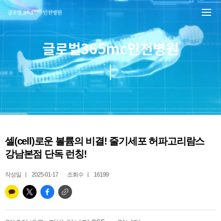
본문 바로가기
글로벌365mc인천병원
셀(cell)로운 볼륨의 비결! 줄기세포 허파고리람스
강남본점 단독 런칭!
작성일
2025-01-17
조회수
16199