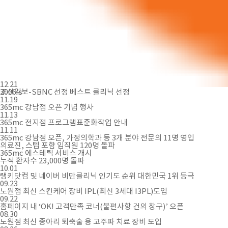
12.21
2006's
조선일보-SBNC 선정 베스트 클리닉 선정
11.19
365mc 강남점 오픈 기념 행사
11.13
365mc 전지점 프로그램표준화작업 안내
11.11
365mc 강남점 오픈, 가정의학과 등 3개 분야 전문의 11명 영입
의료진, 스텝 포함 임직원 120명 돌파
365mc 에스테틱 서비스 개시
누적 환자수 23,000명 돌파
10.01
랭키닷컴 및 네이버 비만클리닉 인기도 순위 대한민국 1위 등극
09.23
노원점 최신 스킨케어 장비 IPL(최신 3세대 I3PL)도입
09.22
홈페이지 내 ‘OK! 고객만족 코너(불편사항 건의 창구)’ 오픈
08.30
노원점 최신 종아리 퇴축술 용 고주파 치료 장비 도입