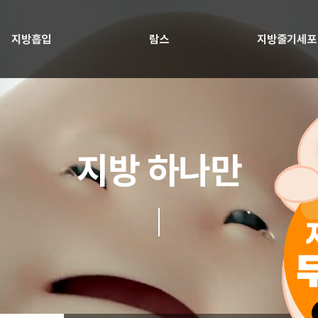
지방흡입
람스
지방줄기세포
지방 하나만