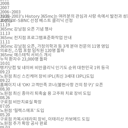
2008
2007
2006~2003
2006~2003's History
12.21
365mc는 여러분의 관심과 사랑 속에서 발전과 
2005's
조선일보-SBNC 선정 베스트 클리닉 선정
11.19
365mc 강남점 오픈 기념 행사
11.13
365mc 전지점 프로그램표준화작업 안내
11.11
365mc 강남점 오픈, 가정의학과 등 3개 분야 전문의 11명 영입
의료진, 스텝 포함 임직원 120명 돌파
365mc 에스테틱 서비스 개시
누적 환자수 23,000명 돌파
10.01
랭키닷컴 및 네이버 비만클리닉 인기도 순위 대한민국 1위 등극
09.23
노원점 최신 스킨케어 장비 IPL(최신 3세대 I3PL)도입
09.22
홈페이지 내 ‘OK! 고객만족 코너(불편사항 건의 창구)’ 오픈
08.30
노원점 최신 종아리 퇴축술 용 고주파 치료 장비 도입
08.26
구로점 비만치료실 확장
07.05
노원점 ‘릴렉스에프’ 도입
05.20
구로점 카복시테라피 장비, 이태리산 카보메드 도입
노원점 추가 확장 공사 완료
05.03