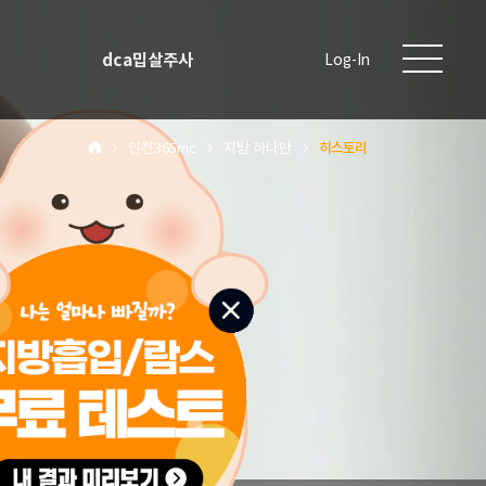
dca밉살주사
Log-In
인천365mc
지방 하나만
히스토리