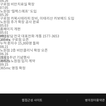
08.26
구로점 비만치료실 확장
07.05
노원점 ‘릴렉스에프’ 도입
05.20
구로점 카복시테라피 장비, 이태리산 카보메드 도입
노원점 추가 확장 공사 완료
05.03
홈페이지 개편
05.01
비만상담 전국 대표전화 개통 1577-3653
09.03
2004's
365mc 구로점 오픈
누적 환자수 15,000명 돌파
08.21
노원점 2층 비만클리닉 확장 오픈
06.16
개원 1주년 기념행사
11.03
2002's
하계동 노원점 입지 계약
09.15
365mc 명칭 확정
웹접근성 사이트
병의원이용약관