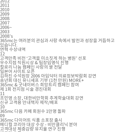
2012
2011
2010
2009
2008
2007
2006~
2003
2008's
365mc는 여러분의 관심과 사랑 속에서 발전과 성장을 거듭하고
있습니다.
연혁
수상내역
12
고객만족 비전 ‘고객을 미소짓게 하는 병원’ 선포
우수지점 직원시상 & 팀장임명식 진행
칼로리 나눔 캠페인 사랑의 쌀 전달
일본어 사이트 오픈
김하진 수석원장 2006 아임닥터 의료정보박람회 강연
송년회 대신 유니세프 기부 (1천 만원) MORE+
365mc & 굿네이버스 희망트리 캠페인 참여
제 1회 전지점 시술 경진대회
11
조민영 소장, 대한비만학회 추계학술대회 강연
신규 고객용 안내책자 제작/배포
10
365mc 다음 카페 회원수 1만명 돌파
09
365mc 다이어트 식품 소포장 출시
메디컬 코리아 대상 수상 - 비만클리닉 분야
고객대상 체중감량 유지율 연구 진행