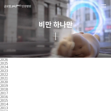
본문 바로가기
비만 하나만
2026
2025
2024
2023
2022
2021
2020
2019
2018
2017
2016
2015
2014
2013