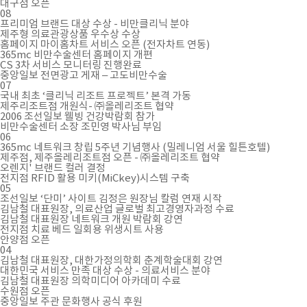
대구점 오픈
08
프리미엄 브랜드 대상 수상 - 비만클리닉 분야
제주형 의료관광상품 우수상 수상
홈페이지 마이홈차트 서비스 오픈 (전자차트 연동)
365mc 비만수술센터 홈페이지 개편
CS 3차 서비스 모니터링 진행완료
중앙일보 전면광고 게재 – 고도비만수술
07
국내 최초 ‘클리닉 리조트 프로젝트’ 본격 가동
제주리조트점 개원식- ㈜올레리조트 협약
2006 조선일보 웰빙 건강박람회 참가
비만수술센터 소장 조민영 박사님 부임
06
365mc 네트워크 창립 5주년 기념행사 (밀레니엄 서울 힐튼호텔)
제주점, 제주올레리조트점 오픈 - ㈜올레리조트 협약
오렌지' 브랜드 컬러 결정
전지점 RFID 활용 미키(MiCkey)시스템 구축
05
조선일보 ‘단미’ 사이트 김정은 원장님 칼럼 연재 시작
김남철 대표원장, 의료산업 글로벌 최고경영자과정 수료
김남철 대표원장 네트워크 개원 박람회 강연
전지점 치료 베드 일회용 위생시트 사용
안양점 오픈
04
김남철 대표원장, 대한가정의학회 춘계학술대회 강연
대한민국 서비스 만족 대상 수상 - 의료서비스 분야
김남철 대표원장 의학미디어 아카데미 수료
수원점 오픈
중앙일보 주관 문화행사 공식 후원