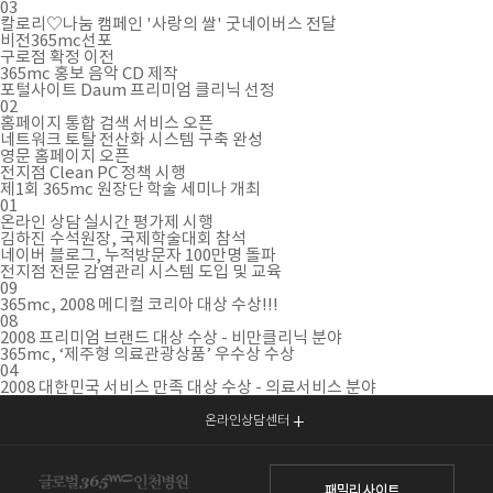
03
칼로리♡나눔 캠페인 '사랑의 쌀' 굿네이버스 전달
비전365mc선포
구로점 확정 이전
365mc 홍보 음악 CD 제작
포털사이트 Daum 프리미엄 클리닉 선정
02
홈페이지 통합 검색 서비스 오픈
네트워크 토탈 전산화 시스템 구축 완성
영문 홈페이지 오픈
전지점 Clean PC 정책 시행
제1회 365mc 원장단 학술 세미나 개최
01
온라인 상담 실시간 평가제 시행
김하진 수석원장, 국제학술대회 참석
네이버 블로그, 누적방문자 100만명 돌파
전지점 전문 감염관리 시스템 도입 및 교육
09
365mc, 2008 메디컬 코리아 대상 수상!!!
08
2008 프리미엄 브랜드 대상 수상 - 비만클리닉 분야
365mc, ‘제주형 의료관광상품’ 우수상 수상
04
2008 대한민국 서비스 만족 대상 수상 - 의료서비스 분야
온라인상담센터
패밀리 사이트